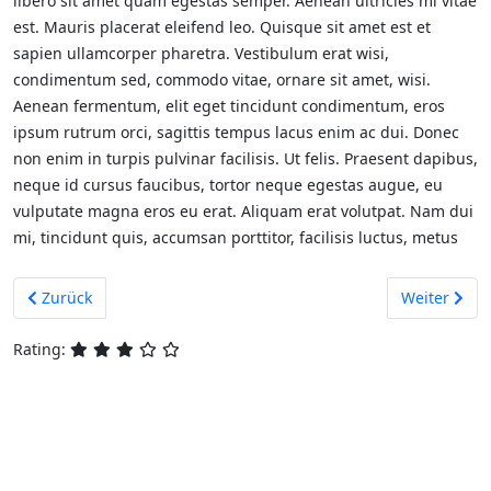
libero sit amet quam egestas semper. Aenean ultricies mi vitae
est. Mauris placerat eleifend leo. Quisque sit amet est et
sapien ullamcorper pharetra. Vestibulum erat wisi,
condimentum sed, commodo vitae, ornare sit amet, wisi.
Aenean fermentum, elit eget tincidunt condimentum, eros
ipsum rutrum orci, sagittis tempus lacus enim ac dui. Donec
non enim in turpis pulvinar facilisis. Ut felis. Praesent dapibus,
neque id cursus faucibus, tortor neque egestas augue, eu
vulputate magna eros eu erat. Aliquam erat volutpat. Nam dui
mi, tincidunt quis, accumsan porttitor, facilisis luctus, metus
Vorheriger Beitrag: Pellentesque Habitant Morbi Tristique
Nächster Bei
Zurück
Weiter
Rating: